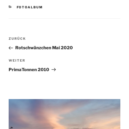
KATEGORIEN
FOTOALBUM
Beitragsnavigation
Vorheriger
ZURÜCK
Beitrag
Rotschwänzchen Mai 2020
Nächster
WEITER
Beitrag
PrimaTonnen 2010