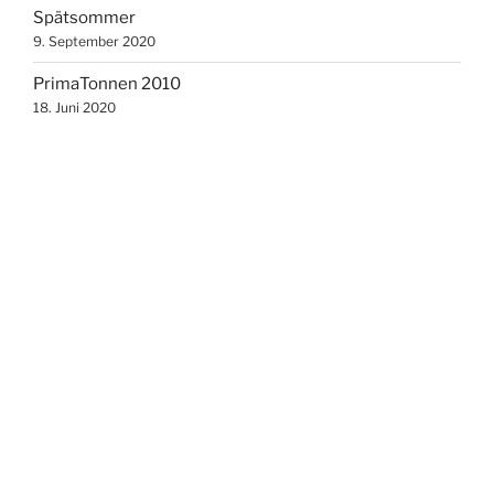
Spätsommer
9. September 2020
PrimaTonnen 2010
18. Juni 2020
Pfingstrosen und Rosenkäfer 2020
1. Juni 2020
Rotschwänzchen Mai 2020
31. Mai 2020
Weihnachten 2019
17. Dezember 2019
Bacherer und Grünwalder Sängerinnen
11. Oktober 2019
Mohnblumen
7. Juni 2019
Pfingstrosen