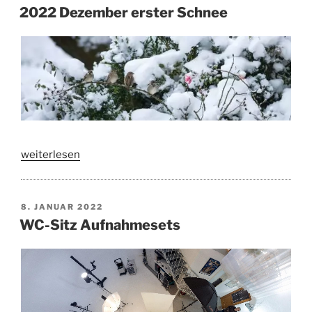
–
AM
2022 Dezember erster Schnee
erster
Schnee“
„2022
weiterlesen
Dezember
erster
Schnee“
VERÖFFENTLICHT
8. JANUAR 2022
AM
WC-Sitz Aufnahmesets