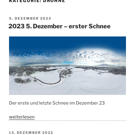
KATEGORIE:
DROHNE
VERÖFFENTLICHT
5. DEZEMBER 2023
AM
2023 5. Dezember – erster Schnee
Der erste und letzte Schnee im Dezember 23
„2023
weiterlesen
5.
Dezember
VERÖFFENTLICHT
13. DEZEMBER 2022