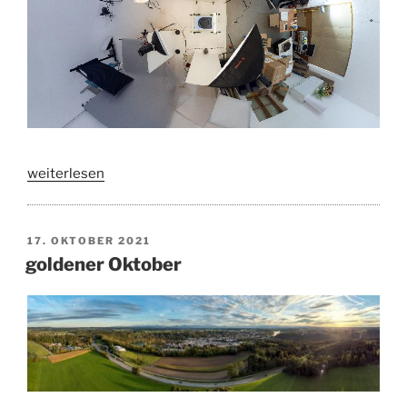
„WC-
weiterlesen
Sitz
Aufnahmesets“
VERÖFFENTLICHT
17. OKTOBER 2021
AM
goldener Oktober