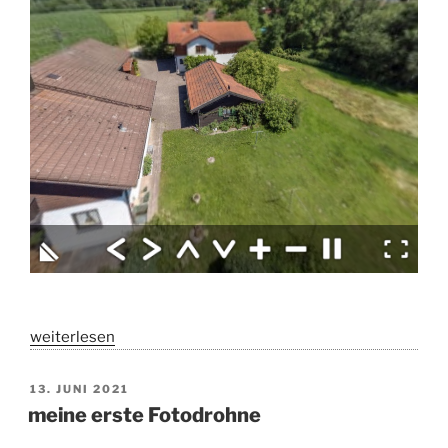
„360°
weiterlesen
Drohnenpanorama“
VERÖFFENTLICHT
13. JUNI 2021
AM
meine erste Fotodrohne