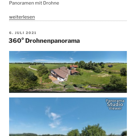
Panoramen mit Drohne
„goldener
weiterlesen
Oktober“
VERÖFFENTLICHT
6. JULI 2021
AM
360° Drohnenpanorama