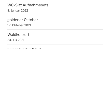
WC-Sitz Aufnahmesets
8. Januar 2022
goldener Oktober
17. Oktober 2021
Waldkonzert
24. Juli 2021
Kunst für den Wald
10. Juli 2021
360° Drohnenpanorama
6. Juli 2021
meine erste Fotodrohne
13. Juni 2021
Jahresende 2020
16. Dezember 2020
Bürofenster